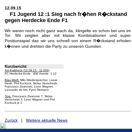
12.09.15
F1 Jugend 12 :1 Sieg nach fr�hen R�ckstand
gegen Herdecke Ende F1
Wir waren noch nicht ganz wach da, klingelte es schon bei uns im
Tor. Wir zeigten aber mit klasse Kombinationen und super
Positionsspiel das wir uns schnell von einem R�ckstand erholen
k�nnen und drehten die Party zu unseren Gunsten.
Kurzbericht:
Am Kalkheck (12.09.15 - 11:00h)
FC Herdecke-Ende : BW Voerde 1:12
Blau-Weiß:
Milo Wiedersprecher, Lasse
Hardt, Phil Kuckuck, Niclas Vanscheidt,
Francesco Zivanovic, Leon Wagner,
Leonardo de Atti, Fynn Heimann
Tore:
Francesco Zivanovic 7, Niclas
Vanscheidt 3, Leon Wagner und Phil
Kuckuck je 1
Zurück
|
Weitere aktuelle News