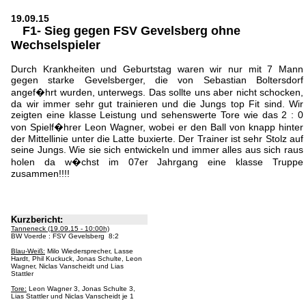
19.09.15
F1- Sieg gegen FSV Gevelsberg ohne
Wechselspieler
Durch Krankheiten und Geburtstag waren wir nur mit 7 Mann
gegen starke Gevelsberger, die von Sebastian Boltersdorf
angef�hrt wurden, unterwegs. Das sollte uns aber nicht schocken,
da wir immer sehr gut trainieren und die Jungs top Fit sind. Wir
zeigten eine klasse Leistung und sehenswerte Tore wie das 2 : 0
von Spielf�hrer Leon Wagner, wobei er den Ball von knapp hinter
der Mittellinie unter die Latte buxierte. Der Trainer ist sehr Stolz auf
seine Jungs. Wie sie sich entwickeln und immer alles aus sich raus
holen da w�chst im 07er Jahrgang eine klasse Truppe
zusammen!!!!
Kurzbericht:
Tanneneck (19.09.15 - 10:00h)
BW Voerde : FSV Gevelsberg 8:2
Blau-Weiß:
Milo Wiedersprecher, Lasse
Hardt, Phil Kuckuck, Jonas Schulte, Leon
Wagner, Niclas Vanscheidt und Lias
Stattler
Tore:
Leon Wagner 3, Jonas Schulte 3,
Lias Stattler und Niclas Vanscheidt je 1