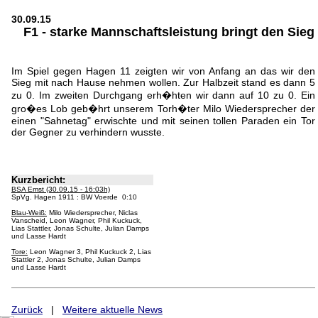
30.09.15
F1 - starke Mannschaftsleistung bringt den Sieg
Im Spiel gegen Hagen 11 zeigten wir von Anfang an das wir den
Sieg mit nach Hause nehmen wollen. Zur Halbzeit stand es dann 5
zu 0. Im zweiten Durchgang erh�hten wir dann auf 10 zu 0. Ein
gro�es Lob geb�hrt unserem Torh�ter Milo Wiedersprecher der
einen "Sahnetag" erwischte und mit seinen tollen Paraden ein Tor
der Gegner zu verhindern wusste.
Kurzbericht:
BSA Emst (30.09.15 - 16:03h)
SpVg. Hagen 1911 : BW Voerde 0:10
Blau-Weiß:
Milo Wiedersprecher, Niclas
Vanscheid, Leon Wagner, Phil Kuckuck,
Lias Stattler, Jonas Schulte, Julian Damps
und Lasse Hardt
Tore:
Leon Wagner 3, Phil Kuckuck 2, Lias
Stattler 2, Jonas Schulte, Julian Damps
und Lasse Hardt
Zurück
|
Weitere aktuelle News