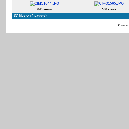
640 views
586 views
37 files on 4 page(s)
Powered