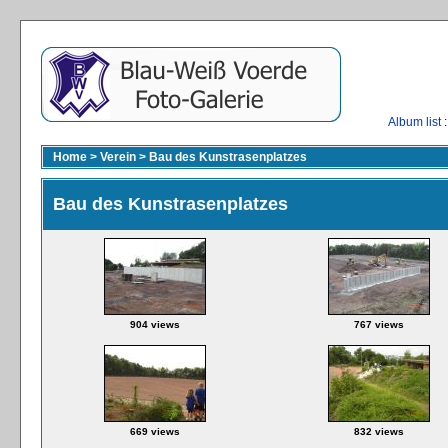
Album list
:
Home
>
Verein
>
Bau des Kunstrasenplatzes
Bau des Kunstrasenplatzes
904 views
767 views
669 views
832 views