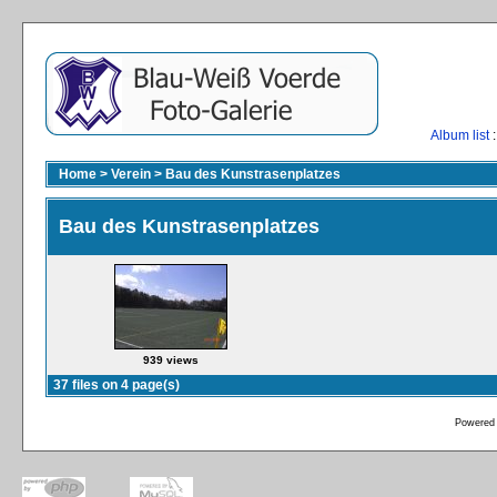
Album list
:
Home
>
Verein
>
Bau des Kunstrasenplatzes
Bau des Kunstrasenplatzes
939 views
37 files on 4 page(s)
Powered