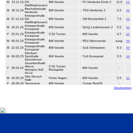
M
23.11.24
EN
BW Voerde
:
FC Herdecke-Ende 2
11:0
>>
(Haßlinghausen)
Bleichsteinhalle
M
30.11.24
BW Voerde
:
TSG Herdecke 2
4:2
>>
Herdecke
Kreissporthalle
M
07.12.24
EN
BW Voerde
:
SW Breckerfeld 2
7:5
>>
(Haßlinghausen)
Kreissporthalle
M
18.01.25
BW Voerde
:
SpVg Linderhausen 2
5:2
>>
Ennepetal
Kreissporthalle
F
25.01.25
Ü 50 Turnier
:
BW Voerde
4:7
>>
Ennepetal
Kreissporthalle
M
08.02.25
BW Voerde
:
RSV Altenvoerde
ausg.
>>
Ennepetal
Kreissporthalle
M
22.02.25
BW Voerde
:
SuS Volmarstein
6:3
>>
Ennepetal
Glückauf
M
08.03.25
Sporthalle
BW Voerde
:
TuS Ennepetal
5:5
>>
Sprockhövel
Sauerlandhalle
Altena,
Ü 50 Turnier
F
29.03.25
:
BW Voerde
:
Hermann-Voß
Rückspiele
Str.14
Otto Densch
M
18.05.25
Fichte Hagen
:
BW Voerde
2:5
>>
Halle
F
28.06.25
Tanneneck
BW Voerde
:
Turnier RudVK
:
Druckversion