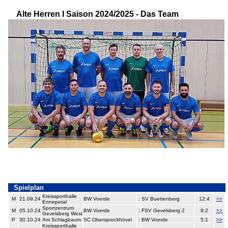
Alte Herren I Saison 2024/2025 - Das Team
Spielplan
Kreissporthalle
M
21.09.24
BW Voerde
:
SV Buettenberg
12:4
>>
Ennepetal
Sportzentrum
M
05.10.24
BW Voerde
:
FSV Gevelsberg 2
9:2
>>
Gevelsberg West
P
30.10.24
Am Schlagbaum
SC Obersprockhövel
:
BW Voerde
5:1
>>
Kreissporthalle