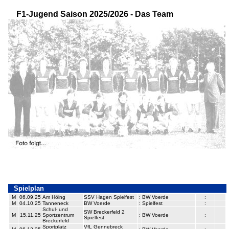
F1-Jugend Saison 2025/2026 - Das Team
Spielplan
M
06.09.25
Am Höing
SSV Hagen Spielfest
:
BW Voerde
:
M
04.10.25
Tanneneck
BW Voerde
:
Spielfest
:
Schul- und
SW Breckerfeld 2
M
15.11.25
Sportzentrum
:
BW Voerde
:
Spielfest
Breckerfeld
Sportplatz
VfL Gennebreck