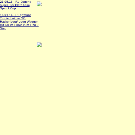
23.05.16
- F1 -Jugend --
super 3ter Platz beim
SprockiCup
18.01.16
- F1 gewinnt
Turnier bei der SG
Hackenberg/ Leon Wagner
mit Tor im Finale zum 1 zu 0
Sieg