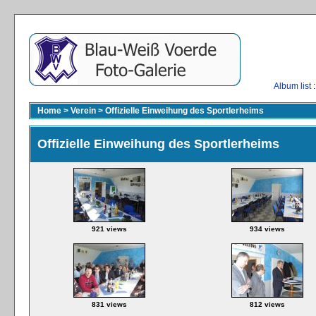
Album list
:
Home
>
Verein
>
Offizielle Einweihung des Sportlerheims
Offizielle Einweihung des Sportlerheims
921 views
934 views
831 views
812 views