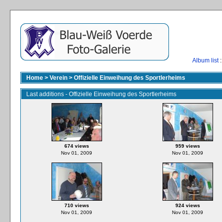
Album list
:
Home
>
Verein
>
Offizielle Einweihung des Sportlerheims
Last additions - Offizielle Einweihung des Sportlerheims
674 views
959 views
Nov 01, 2009
Nov 01, 2009
710 views
924 views
Nov 01, 2009
Nov 01, 2009