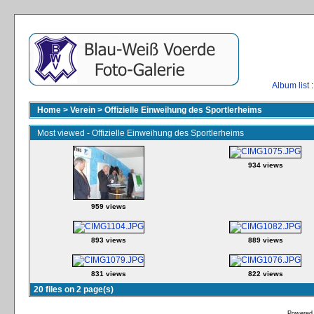
Album list
:
Home
>
Verein
>
Offizielle Einweihung des Sportlerheims
Most viewed - Offizielle Einweihung des Sportlerheims
934 views
959 views
893 views
889 views
831 views
822 views
20 files on 2 page(s)
Powered