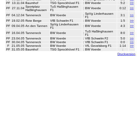
PF
13.11.04
Baumhof
TSG Sprockhövel F1
:
BW Voerde
5:2
>>
Sportplatz
TuS Haßlinghausen
PF
27.11.04
:
BW Voerde
0:12
>>
Haßlinghausen
F1
SpVg Linderhausen
PF
04.12.04
Tanneneck
BW Voerde
:
3:1
>>
F1
PF
19.02.05
Rote Berge
VfB Schwelm F1
:
BW Voerde
1:5
>>
SpVg Linderhausen
PF
09.04.05
An den Tannen
:
BW Voerde
4:3
>>
F1
TuS Haßlinghausen
PF
16.04.05
Tanneneck
BW Voerde
:
8:0
>>
F1
PF
23.04.05
Tanneneck
BW Voerde
:
VfB Schwelm F2
5:0
>>
PF
30.04.05
Tanneneck
BW Voerde
:
VfB Schwelm F1
0:0
>>
F
21.05.05
Tanneneck
BW Voerde
:
VfL Gevelsberg F1
1:14
>>
PF
31.05.05
Baumhof
TSG Sprockhövel F1
:
BW Voerde
:
Druckversion