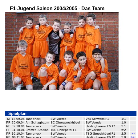
F1-Jugend Saison 2004/2005 - Das Team
Spielplan
M
18.09.04
Tanneneck
BW Voerde
:
VfB Schwelm F1
1:1
PF
25.09.04
Am Schlagbaum
SC Obersprockhövel
:
BW Voerde
1:0
PF
02.10.04
Tanneneck
BW Voerde
:
Hiddinghauser FV F1
2:1
PF
04.10.04
Bremen-Stadion
TuS Ennepetal F1
:
BW Voerde
6:2
PF
16.10.04
Tanneneck
BW Voerde
:
TSG Sprockhövel F1
2:5
>>
PF
06.11.04
Tanneneck
BW Voerde
:
Hiddinghauser FV F1
5:0
>>