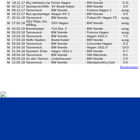
M
18.11.17
Wï¿½rthstraï¿½e
Fichte Hagen
:
BW Voerde
3:11
M
02.12.17
Sportzentr.Helfe
SV Boele-Kabel
:
BW Voerde
3:5
M
09.12.17
Tanneneck
BW Voerde
:
Fortuna Hagen 2
ausg.
M
16.12.17
Bez.sportanlage
Hasper SV 2
:
BW Voerde
0:5
F
20.01.18
Tanneneck
BW Voerde
:
Polizei-SV Hagen F3
ausg.
SSV Platz, Am
M
17.02.18
SSV Hagen
:
BW Voerde
ausg.
HÃ¶ing
M
24.02.18
Bremenplatz
TuS Ept. 2
:
BW Voerde
ausg.
M
03.03.18
Tanneneck
BW Voerde
:
Fortuna Hagen
ausg.
M
10.03.18
Tanneneck
BW Voerde
:
Hagen 1911-2
7:2
M
17.03.18
Helfe Stadion
Boele-Kabel
:
BW Voerde
ausg.
M
20.03.18
Tanneneck
BW Voerde
:
Concordia Hagen
3:3
M
14.04.18
Tanneneck
BW Voerde
:
Hagen 1911-3
14:0
M
21.04.18
Sportanl. Emst
Hagen 1911-1
:
BW Voerde
6:7
M
28.04.18
Tanneneck
BW Voerde
:
SW Silschede
0:2
M
05.05.18
An den Tannen
Linderhausen
:
BW Voerde
2:0
M
12.05.18
Tanneneck
BW Voerde
:
Obersprockhï¿½vel
3:5
Druckversion