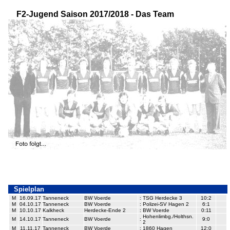
F2-Jugend Saison 2017/2018 - Das Team
Spielplan
M
16.09.17
Tanneneck
BW Voerde
:
TSG Herdecke 3
10:2
M
04.10.17
Tanneneck
BW Voerde
:
Polizei-SV Hagen 2
6:1
M
10.10.17
Kalkheck
Herdecke-Ende 2
:
BW Voerde
0:11
Hohenlimbg./Holthsn.
M
14.10.17
Tanneneck
BW Voerde
:
9:0
2
M
11.11.17
Tanneneck
BW Voerde
:
1860 Hagen
12:0